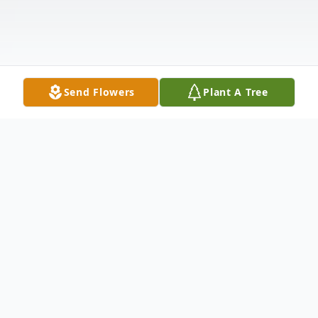
Send Flowers
Plant A Tree
Obituary
Paula Monge Muñoz, 79 años, de Greeley,
Colorado, falleció el 6 de agosto 2024,